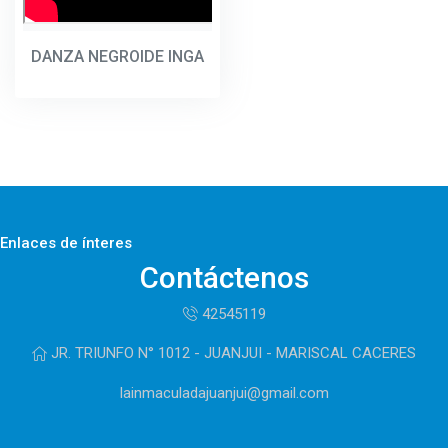
DANZA NEGROIDE INGA
Enlaces de ínteres
Contáctenos
42545119
JR. TRIUNFO N° 1012 - JUANJUI - MARISCAL CACERES
lainmaculadajuanjui@gmail.com